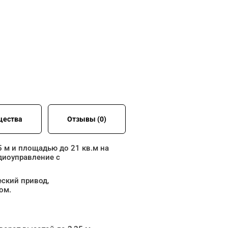
щества
Отзывы (0)
 м и площадью до 21 кв.м на
диоуправление с
ский привод,
ом.