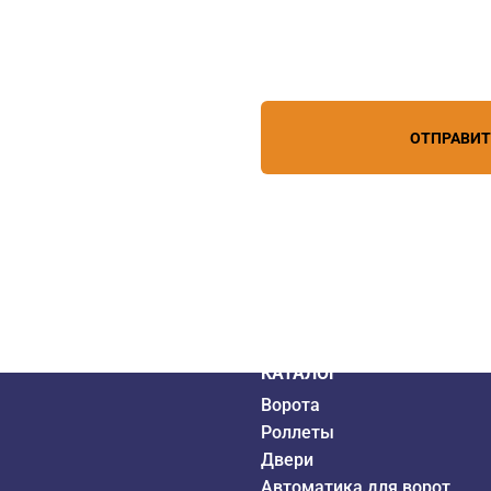
Нажимая кнопку, вы соглашает
лефону
+7 (861) 944-64-04
персональных данных
зи
ОТПРАВИ
дистрибьютор
6 года
КАТАЛОГ
Ворота
Роллеты
Двери
Автоматика для ворот