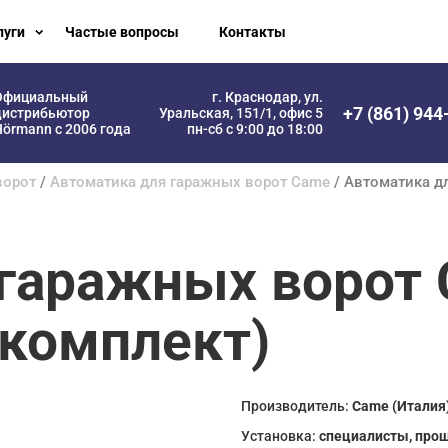
луги
Частые вопросы
Контакты
Официальный
г. Краснодар, ул.
+7 (861) 944
дистрибьютор
Уральская, 151/1, офис 5
örmann с 2006 года
пн-сб с 9:00 до 18:00
ворот
/
Автоматика для гаражных ворот Came
/ Автоматика д
 гаражных ворот
комплект)
Производитель:
Came (Италия
Установка:
специалисты, про