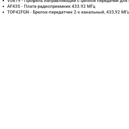
V0679 - Профиль направляющий с цепной передачей для 
AF43S - Плата-радиоприемник 433.92 МГц
TOP42FGN - Брелок-передатчик 2-х канальный, 433,92 МГ
Нужна помо
поиске и по