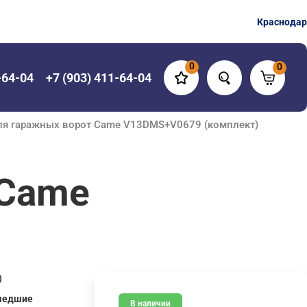
Краснодар
0
0
-64-04
+7 (903) 411-64-04
ля гаражных ворот Came V13DMS+V0679 (комплект)
 Came
)
шедшие
В наличии