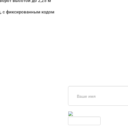
ворот высотой до 2,25 м
ц, с фиксированным кодом
щь в
дборе
Введите симолы с картинки
Обновить