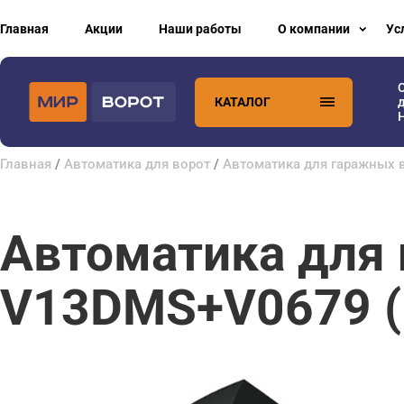
Главная
Акции
Наши работы
О компании
Ус
КАТАЛОГ
H
Главная
/
Автоматика для ворот
/
Автоматика для гаражных 
Автоматика для
V13DMS+V0679 (