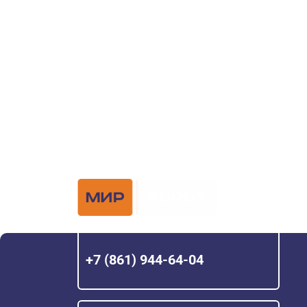
ворот?
Задайте вопрос нашему специалисту по те
или оставьте заявку в форме обратной свя
Официальный 
Hörmann с 200
+7 (861) 944-64-04