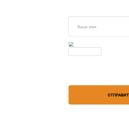
щь в
дборе
Введите симолы с картинки
Обновить
Нажимая кнопку, вы соглашает
лефону
+7 (861) 944-64-04
персональных данных
зи
ОТПРАВИ