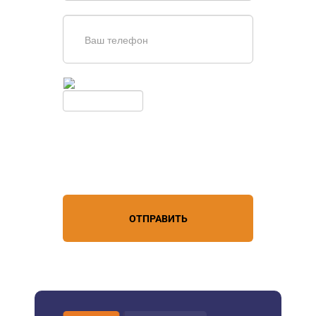
Введите симолы с картинки
Обновить
Нажимая кнопку, вы соглашаетесь с
условиями обработки
персональных данных
ОТПРАВИТЬ