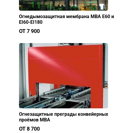
Огнедымозащитная мембрана МВА E60 и
EI60-EI180
ОТ 7 900
Огнезащитные преграды конвейерных
проёмов МВА
ОТ 8 700