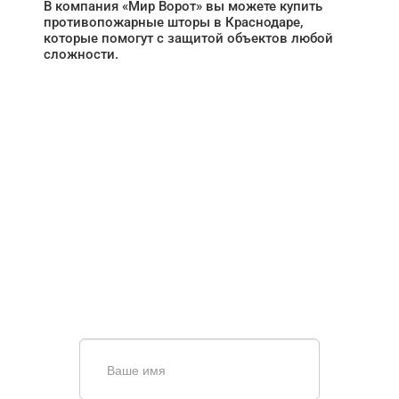
В компания «Мир Ворот» вы можете купить
противопожарные шторы в Краснодаре,
которые помогут с защитой объектов любой
сложности.
НУЖНА ПОМОЩЬ В
ПОИСКЕ И ПОДБОРЕ
ВОРОТ?
Задайте вопрос нашему
специалисту по телефону
+7 (861)
944-64-04
или оставьте заявку в форме
обратной связи