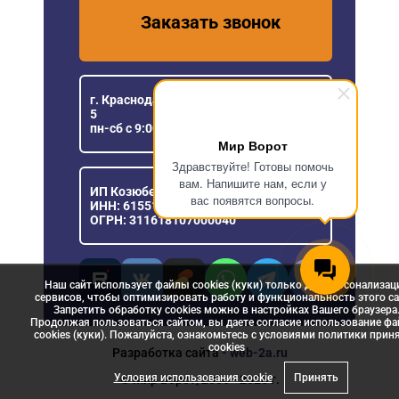
Заказать звонок
г. Краснодар, ул. Уральская, 151/1, офис
5
пн-сб с 9:00 до 18:00
Мир Ворот
Здравствуйте! Готовы помочь
вам. Напишите нам, если у
ИП Козюберда Денис Александрович
вас появятся вопросы.
ИНН: 615516030057
ОГРН: 311618107000040
Наш сайт использует файлы cookies (куки) только для персонализац
сервисов, чтобы оптимизировать работу и функциональность этого са
Запретить обработку cookies можно в настройках Вашего браузера
Продолжая пользоваться сайтом, вы даете согласие использование ф
cookies (куки). Пожалуйста, ознакомьтесь с условиями политики прин
сookies
Разработка сайта
- web-2a.ru
Условия использования cookie
Принять
© Мир Ворот, 2006 - 2026 г.