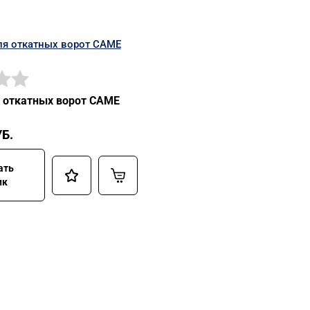
 откатных ворот CAME
Б.
ать
ик