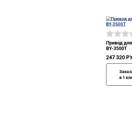
Привод для
BY-3500T
247 320
РУ
Заказ
в 1 кл