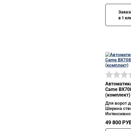
Заказ
в 1 кл
Автоматика
Came BX708
(комплект)
Для ворот д
Ширина ств
Интенсивно
49 800
РУБ