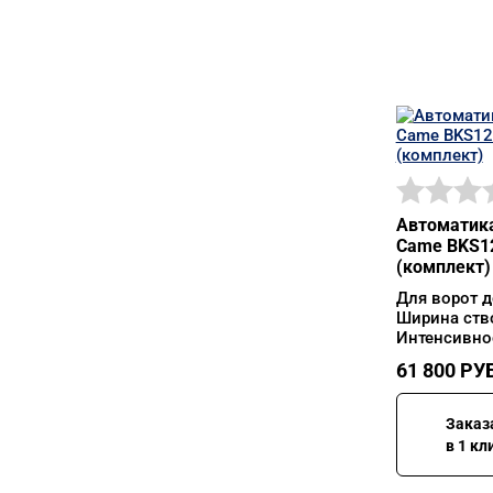
Автоматика
Came BKS12
(комплект)
Для ворот д
Ширина ств
Интенсивно
61 800
РУБ
Заказ
в 1 кл