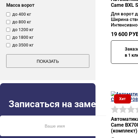
Came BXL S
Масса ворот
Для ворот д
до 400 кг
Ширина ств
до 800 кг
Интенсивно
до 1200 кг
19 600
РУБ
до 1800 кг
до 3500 кг
Заказ
в 1 кл
ПОКАЗАТЬ
Хит
Записаться на замер
Автоматика
Came BX70
(комплект)