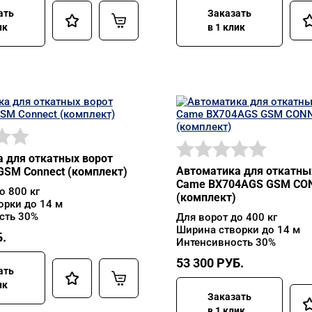
ать
Заказать
ик
в 1 клик
 для откатных ворот
Автоматика для откатны
SM Connect (комплект)
Came BX704AGS GSM CO
о 800 кг
(комплект)
орки до 14 м
сть 30%
Для ворот до 400 кг
Ширина створки до 14 м
.
Интенсивность 30%
53 300
РУБ.
ать
ик
Заказать
в 1 клик