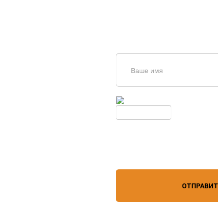
щь в
дборе
Введите симолы с картинки
Обновить
Нажимая кнопку, вы соглашает
лефону
+7 (861) 944-64-04
персональных данных
зи
ОТПРАВИ