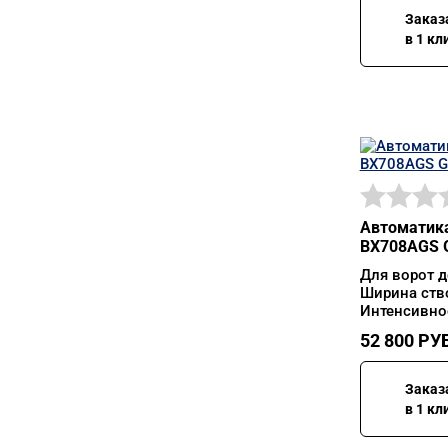
Заказ
в 1 кл
Автоматика
BX708AGS G
Для ворот д
Ширина ств
Интенсивно
52 800
РУБ
Заказ
в 1 кл