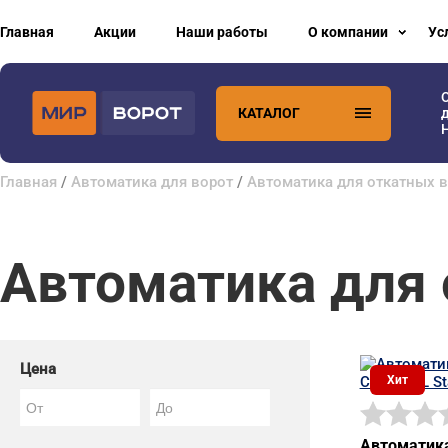
Главная
Акции
Наши работы
О компании
Ус
КАТАЛОГ
H
Главная
/
Автоматика для ворот
/
Автоматика для откатных 
Автоматика для 
Цена
Хит
Автоматика