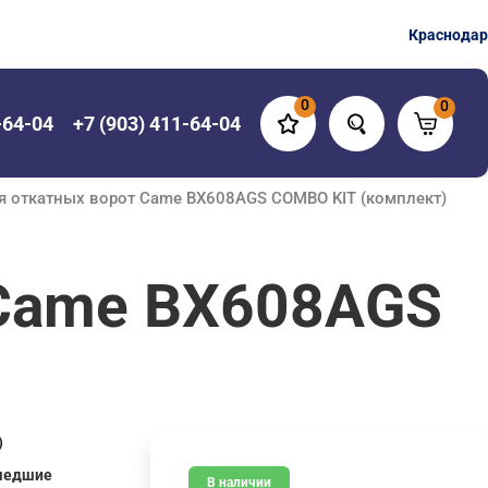
Краснодар
0
0
-64-04
+7 (903) 411-64-04
я откатных ворот Came BX608AGS COMBO KIT (комплект)
 Came BX608AGS
)
шедшие
В наличии