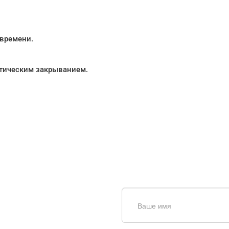
 времени.
атическим закрыванием.
щь в
Введите симолы с картинки