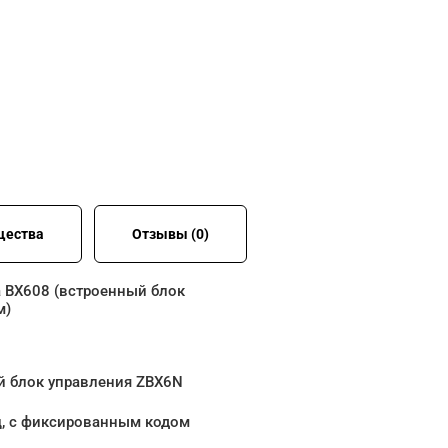
щества
Отзывы (0)
а BX608 (встроенный блок
м)
й блок управления ZBX6N
ц, с фиксированным кодом