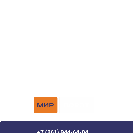
поиске и по
ворот?
Задайте вопрос нашему специалисту по те
или оставьте заявку в форме обратной свя
Официальный 
Hörmann с 200
+7 (861) 944-64-04