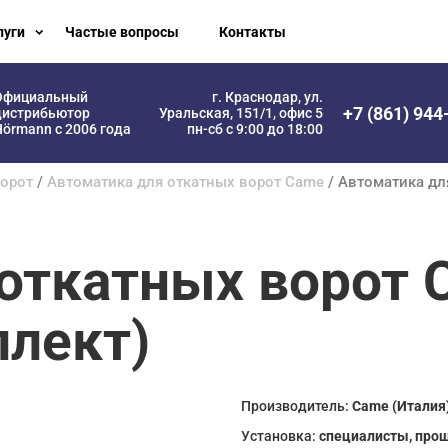
луги
Частые вопросы
Контакты
Официальный
г. Краснодар, ул.
+7 (861) 944
дистрибьютор
Уральская, 151/1, офис 5
örmann с 2006 года
пн-сб с 9:00 до 18:00
ворот
/
Автоматика для откатных ворот Came
/ Автоматика дл
 откатных ворот
плект)
Производитель:
Came (Италия
Установка:
специалисты, про