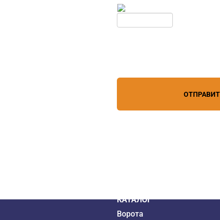
дборе
Обновить
Нажимая кнопку, вы соглашает
лефону
+7 (861) 944-64-04
персональных данных
зи
ОТПРАВИ
дистрибьютор
6 года
КАТАЛОГ
Ворота