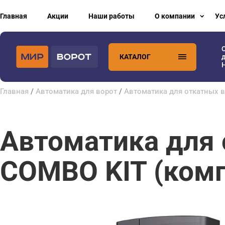
Главная
Акции
Наши работы
О компании
Ус
КАТАЛОГ
H
Главная
/
Автоматика для ворот
/
Автоматика для откатных 
Автоматика для
COMBO KIT (ком