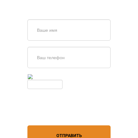
или оставьте заявку в форме
обратной связи
Введите симолы с картинки
Обновить
Нажимая кнопку, вы соглашаетесь с
условиями обработки
персональных данных
ОТПРАВИТЬ