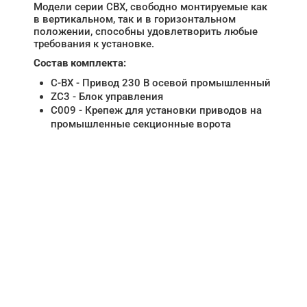
Модели серии CBX, свободно монтируемые как
в вертикальном, так и в горизонтальном
положении, способны удовлетворить любые
требования к установке.
Состав комплекта:
C-BX - Привод 230 В осевой промышленный
ZC3 - Блок управления
C009 - Крепеж для установки приводов на
промышленные секционные ворота
НУЖНА ПОМОЩЬ В
ПОИСКЕ И ПОДБОРЕ
ВОРОТ?
Задайте вопрос нашему
специалисту по телефону
+7 (861)
944-64-04