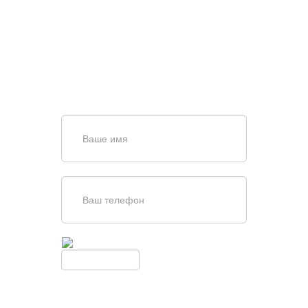
ПОИСКЕ И ПОДБОРЕ
ВОРОТ?
Задайте вопрос нашему
специалисту по телефону
+7 (861)
944-64-04
или оставьте заявку в форме
обратной связи
Введите симолы с картинки
Обновить
Нажимая кнопку, вы соглашаетесь с