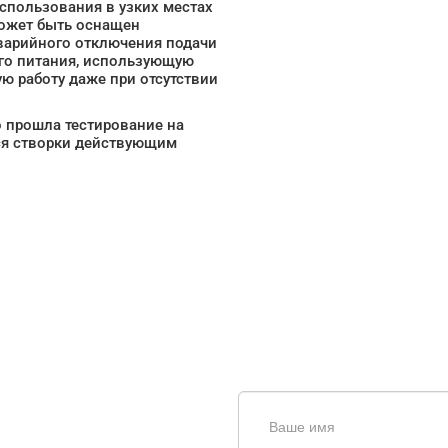
пользования в узких местах
может быть оснащен
аварийного отключения подачи
ого питания, использующую
ю работу даже при отсутствии
о прошла тестирование на
ся створки действующим
щь в