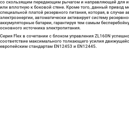
со скользящим передающим рычагом и направляющей для ис
или вплотную к боковой стене. Кроме того, данный привод 
специальной платой резервного питания, которая, в случае 
электроэнергии, автоматически активирует систему резервн
аккумуляторные батареи, гарантируя тем самым бесперебойну
основного источника электропитания.
Серия Flex в сочетании с блоком управления ZL160N успешн
соответствие максимального толкающего усилия движущей
европейским стандартам EN12453 и EN12445.
Нужна помо