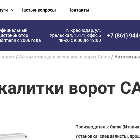
луги
Частые вопросы
Контакты
Официальный
г. Краснодар, ул.
+7 (861) 944
дистрибьютор
Уральская, 151/1, офис 5
örmann с 2006 года
пн-сб с 9:00 до 18:00
 ворот
/
Автоматика для распашных ворот Came
/ Автоматика
калитки ворот C
Производитель:
Came (Италия
Установка:
специалисты, про