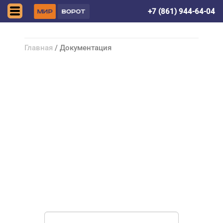
Краснодар
+7 (861) 944-64-04
Главная
/ Документация
НУЖНА ПОМОЩЬ В
ПОИСКЕ И ПОДБОРЕ
ВОРОТ?
Задайте вопрос нашему
специалисту по телефону
+7 (861)
944-64-04
или оставьте заявку в форме
обратной связи