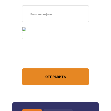
Введите симолы с картинки
Обновить
Нажимая кнопку, вы соглашаетесь с
условиями обработки
персональных данных
ОТПРАВИТЬ