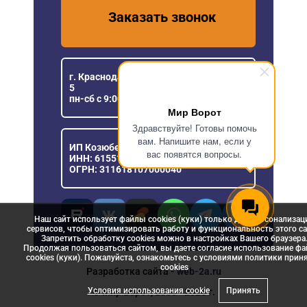
Заказать звонок
г. Краснодар, ул. Уральская, 151/1, офис
5
пн-сб с 9:00 до 18:00
Мир Ворот
Здравствуйте! Готовы помочь
вам. Напишите нам, если у
ИП Козюберда Денис Александрович
вас появятся вопросы.
ИНН: 615516030057
ОГРН: 311618107000040
Наш сайт использует файлы cookies (куки) только для персонализац
сервисов, чтобы оптимизировать работу и функциональность этого са
Запретить обработку cookies можно в настройках Вашего браузера
Продолжая пользоваться сайтом, вы даете согласие использование ф
cookies (куки). Пожалуйста, ознакомьтесь с условиями политики прин
сookies
Разработка сайта
- web-2a.ru
Условия использования cookie
Принять
© Мир Ворот, 2006 - 2026 г.