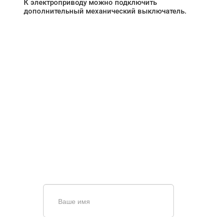
К электроприводу можно подключить
дополнительный механический выключатель.
НУЖНА ПОМОЩЬ В
ПОИСКЕ И ПОДБОРЕ
ВОРОТ?
Задайте вопрос нашему
специалисту по телефону
+7 (861)
944-64-04
или оставьте заявку в форме
обратной связи