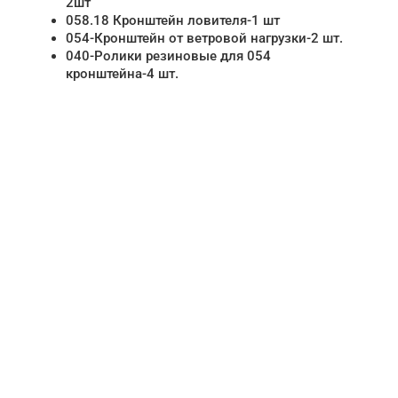
2шт
058.18 Кронштейн ловителя-1 шт
054-Кронштейн от ветровой нагрузки-2 шт.
040-Ролики резиновые для 054
кронштейна-4 шт.
НУЖНА ПОМОЩЬ В
ПОИСКЕ И ПОДБОРЕ
ВОРОТ?
Задайте вопрос нашему
специалисту по телефону
+7 (861)
944-64-04
или оставьте заявку в форме
обратной связи