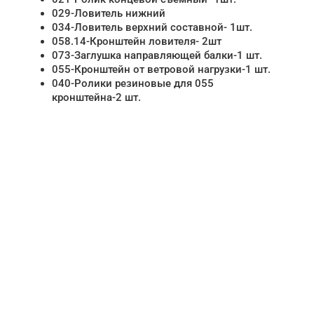
029-Ловитель нижний
034-Ловитель верхний составной- 1шт.
058.14-Кронштейн ловителя- 2шт
073-Заглушка направляющей балки-1 шт.
055-Кронштейн от ветровой нагрузки-1 шт.
040-Ролики резиновые для 055
кронштейна-2 шт.
НУЖНА ПОМОЩЬ В
ПОИСКЕ И ПОДБОРЕ
ВОРОТ?
Задайте вопрос нашему
специалисту по телефону
+7 (861)
944-64-04
или оставьте заявку в форме