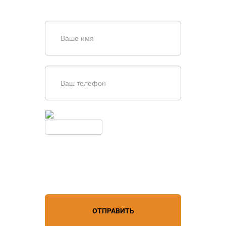
обратной связи
Введите симолы с картинки
Обновить
Нажимая кнопку, вы соглашаетесь с
условиями обработки
персональных данных
ОТПРАВИТЬ