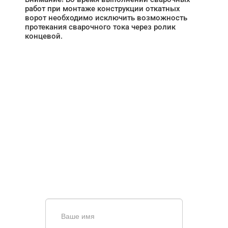
работ при монтаже конструкции откатных
ворот необходимо исключить возможность
протекания сварочного тока через ролик
концевой.
НУЖНА ПОМОЩЬ В
ПОИСКЕ И ПОДБОРЕ
ВОРОТ?
Задайте вопрос нашему
специалисту по телефону
+7 (861)
944-64-04
или оставьте заявку в форме
обратной связи