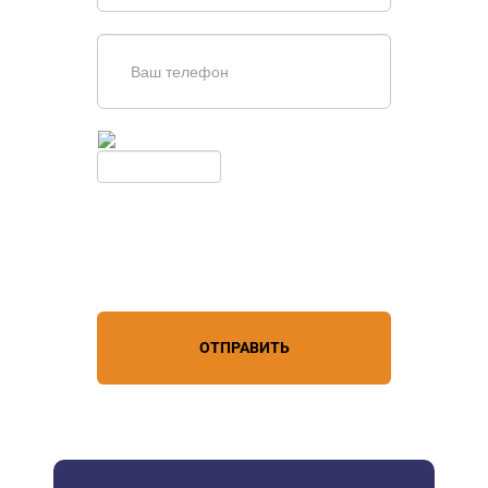
Введите симолы с картинки
Обновить
Нажимая кнопку, вы соглашаетесь с
условиями обработки
персональных данных
ОТПРАВИТЬ