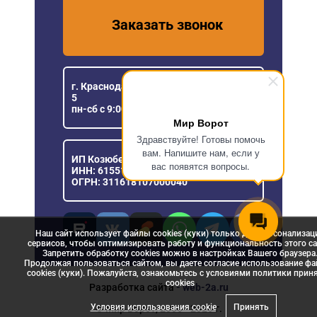
Заказать звонок
г. Краснодар, ул. Уральская, 151/1, офис
5
пн-сб с 9:00 до 18:00
Мир Ворот
Здравствуйте! Готовы помочь
вам. Напишите нам, если у
ИП Козюберда Денис Александрович
вас появятся вопросы.
ИНН: 615516030057
ОГРН: 311618107000040
Наш сайт использует файлы cookies (куки) только для персонализац
сервисов, чтобы оптимизировать работу и функциональность этого са
Запретить обработку cookies можно в настройках Вашего браузера
Продолжая пользоваться сайтом, вы даете согласие использование ф
cookies (куки). Пожалуйста, ознакомьтесь с условиями политики прин
сookies
Разработка сайта
- web-2a.ru
Условия использования cookie
Принять
© Мир Ворот, 2006 - 2026 г.