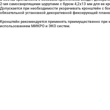
2-мя самосверлящими шурупами с буром 4,2х13 мм для ее кр
Допускается при необходимости укорачивать кронштейн с б
обязательной установкой декоративной фиксирующей планк
Кронштейн рекомендуется применять преимущественно при 
использованием МИКРО и ЭКО систем.
Нужна помо
поиске и по