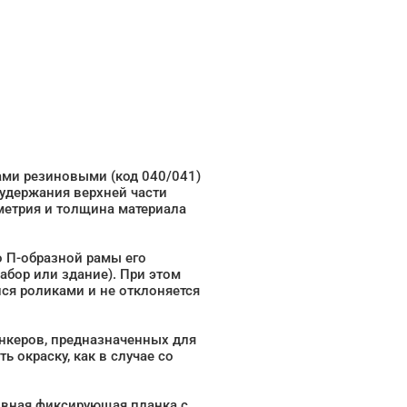
ами резиновыми (код 040/041)
удержания верхней части
метрия и толщина материала
о П-образной рамы его
абор или здание). При этом
ся роликами и не отклоняется
нкеров, предназначенных для
ь окраску, как в случае со
ивная фиксирующая планка с