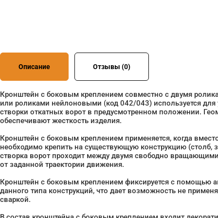
Описание
Отзывы (0)
Кронштейн с боковым креплением совместно с двумя ролик
или роликами нейлоновыми (код 042/043) используется для 
створки откатных ворот в предусмотренном положении. Гео
обеспечивают жесткость изделия.
Кронштейн с боковым креплением применяется, когда вмест
необходимо крепить на существующую конструкцию (столб, з
створка ворот проходит между двумя свободно вращающими
от заданной траектории движения.
Кронштейн с боковым креплением фиксируется с помощью а
данного типа конструкций, что дает возможность не применят
сваркой.
В состав кронштейна с боковым креплением входит декорат