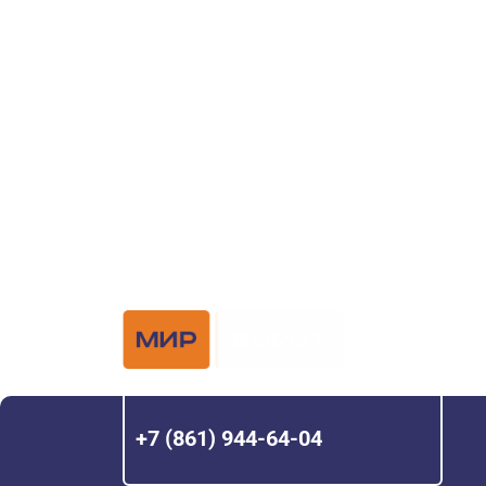
ворот?
Задайте вопрос нашему специалисту по те
или оставьте заявку в форме обратной свя
Официальный 
Hörmann с 200
+7 (861) 944-64-04