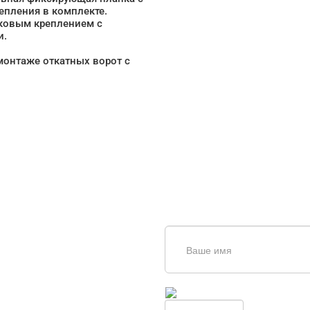
епления в комплекте.
оковым креплением с
и.
монтаже откатных ворот с
щь в
дборе
Введите симолы с картинки
Обновить