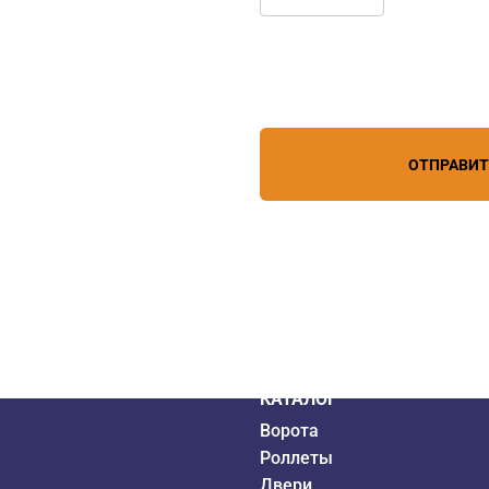
Нажимая кнопку, вы соглашает
лефону
+7 (861) 944-64-04
персональных данных
зи
ОТПРАВИ
дистрибьютор
6 года
КАТАЛОГ
Ворота
Роллеты
Двери