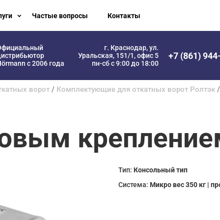
луги
Частые вопросы
Контакты
Официальный
г. Краснодар, ул.
+7 (861) 944
дистрибьютор
Уральская, 151/1, офис 5
örmann с 2006 года
пн-сб с 9:00 до 18:00
ткатных ворот
/
Комплектующие для откатных ворот Ролтэк
/
овым креплением
Тип:
Консольный тип
Система:
Микро вес 350 кг | п