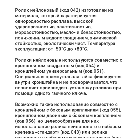
Ролик нейлоновый (код 042) изготовлен из
материала, который характеризуется
однородностью расплава, высокой
ударопрочностью, эластичностью,
морозостойкостью, масло- и бензостойкостью,
пониженным водопоглощением, химической
стойкостью, экологически чист. Температура
эксплуатации: от -50°C до +80°C.
Ролики нейлоновые используются совместно с
кронштейном квадратным (код 054) и
кронштейном универсальным (код 051).
Специальная прямоугольная гайка фиксируется
внутри кронштейна и не проворачивается, что
позволяет производить установку роликов при
помощи одного гаечного ключа.
Возможно также использование совместно с
кронштейном с боковым креплением (код 055),
кронштейном двойным с боковым креплением
(код 056), но целесообразнее для них
использование ролика нейлонового с набором
крепежа «стандарт» (код 043) или ролика
резинового с набором крепежа «стандарт» (код