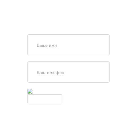
Задайте вопрос нашему
специалисту по телефону
+7 (861)
944-64-04
или оставьте заявку в форме
обратной связи
Введите симолы с картинки
Обновить
Нажимая кнопку, вы соглашаетесь с
условиями обработки
персональных данных