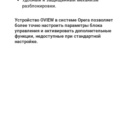
разблокировки.
Устройство OVIEW в системе Opera позволяет
более точно настроить параметры блока
управления и активировать дополнительные
функции, недоступные при стандартной
настройке.
НУЖНА ПОМОЩЬ В
ПОИСКЕ И ПОДБОРЕ
ВОРОТ?
Задайте вопрос нашему
специалисту по телефону
+7 (861)
944-64-04
или оставьте заявку в форме
обратной связи