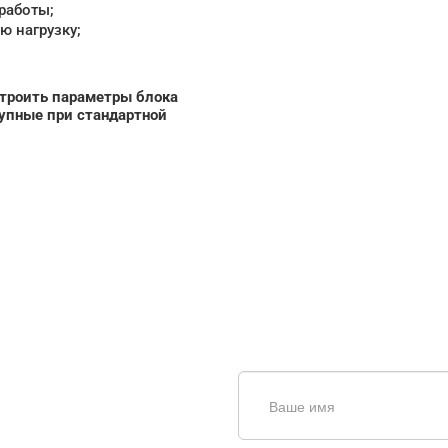
работы;
ю нагрузку;
строить параметры блока
упные при стандартной
щь в