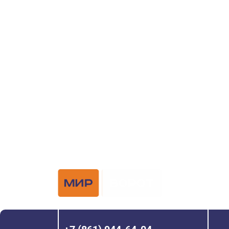
поиске и по
ворот?
Задайте вопрос нашему специалисту по те
или оставьте заявку в форме обратной свя
Официальный 
Hörmann с 200