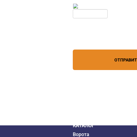
дборе
Введите симолы с картинки
Обновить
Нажимая кнопку, вы соглашает
лефону
+7 (861) 944-64-04
персональных данных
зи
ОТПРАВИ
дистрибьютор
6 года
КАТАЛОГ
Ворота