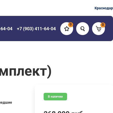
Краснодар
0
0
-64-04
+7 (903) 411-64-04
мплект)
В наличии
шедшие