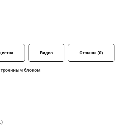
щества
Видео
Отзывы (0)
встроенным блоком
.)