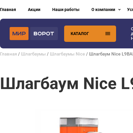
Главная
Акции
Наши работы
О компании
Ус
КАТАЛОГ
H
Главная
/
Шлагбаумы
/
Шлагбаумы Nice
/ Шлагбаум Nice L9BA
Шлагбаум Nice L