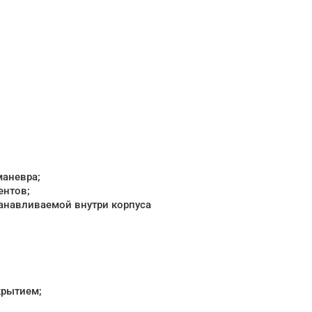
маневра;
ентов;
танавливаемой внутри корпуса
крытием;