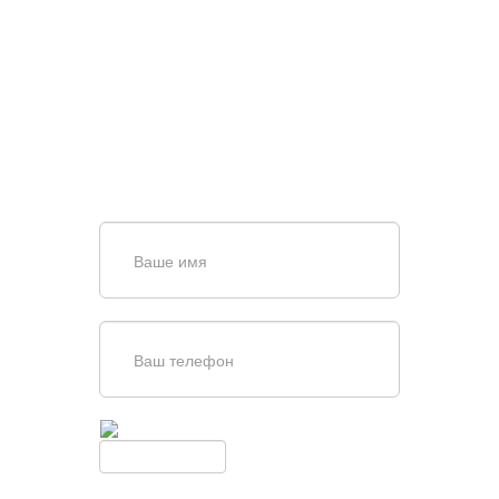
НУЖНА ПОМОЩЬ В
ПОИСКЕ И ПОДБОРЕ
ВОРОТ?
Задайте вопрос нашему
специалисту по телефону
+7 (861)
944-64-04
или оставьте заявку в форме
обратной связи
Введите симолы с картинки
Обновить