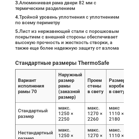
3.
Алюминиевая рама двери 82 мм с
термическим разделением
4.
Тройной уровень уплотнения с уплотнением
по всему периметру
5.
Лист из нержавеющей стали с порошковым
покрытием с внешней стороны обеспечивает
высокую прочность и жесткость створки, а
также еще более надежную защиту от взлома
Стандартные размеры ThermoSafe
Наружный
Вариант
размер
Проем
Размер
исполнения
рамы
стены
коробки
рамы 70
(заказной
в свету
в свету
размер)
макс.
макс.
макс
Стандартный
1250 ×
1270 ×
1110 ×
размер
2250
2260
2180
макс.
макс.
макс.
Нестандартный
1250 ×
1270 ×
1110 ×
размер