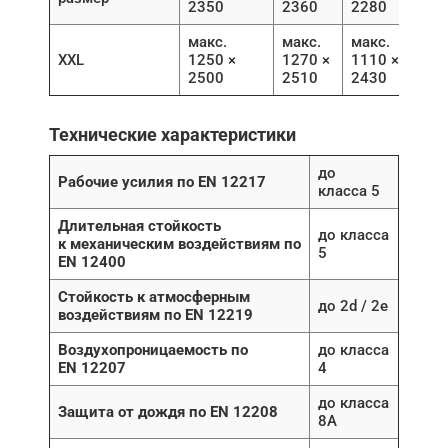
2350
2360
2280
макс.
макс.
макс.
XXL
1250 ×
1270 ×
1110 ×
2500
2510
2430
Технические характеристики
до
Рабочие усилия по EN 12217
класса 5
Длительная стойкость
до класса
к механическим воздействиям по
5
EN 12400
Стойкость к атмосферным
до 2d / 2e
воздействиям по EN 12219
Воздухопроницаемость по
до класса
EN 12207
4
до класса
Защита от дождя по EN 12208
8A