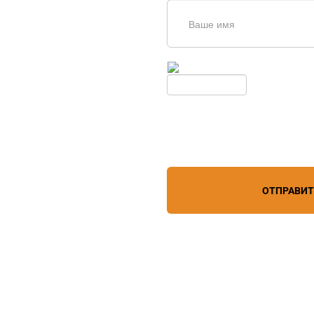
щь в
дборе
Введите симолы с картинки
Обновить
Нажимая кнопку, вы соглашает
лефону
+7 (861) 944-64-04
персональных данных
зи
ОТПРАВИ
дистрибьютор
6 года