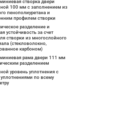
миниевая створка двери
ной 100 мм с заполнением из
ого пенополиуретана и
енним профилем створки
ическое разделение и
ая устойчивость за счет
ля створки из многослойного
иала (стекловолокно,
ованное карбоном)
миниевая рама двери 111 мм
мическим разделением
ной уровень уплотнения с
 уплотнениями по всему
етру