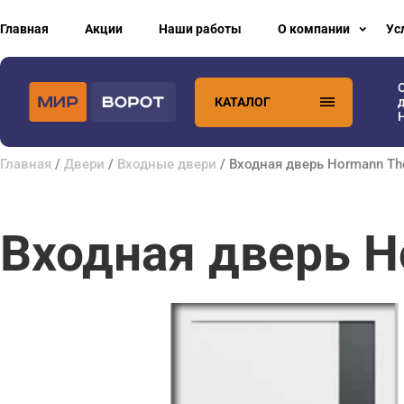
Главная
Акции
Наши работы
О компании
Ус
КАТАЛОГ
H
Главная
/
Двери
/
Входные двери
/ Входная дверь Hormann T
Входная дверь H