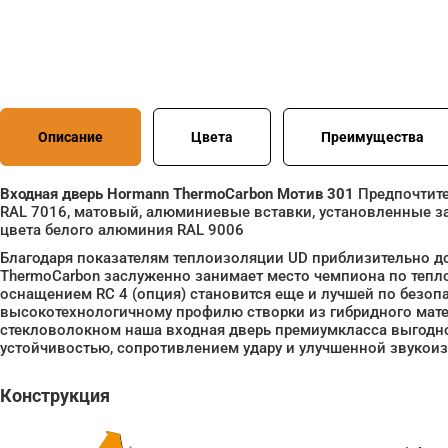
Описание
Цвета
Преимущества
Входная дверь Hormann ThermoCarbon Мотив 301
Предпочтите
RAL 7016, матовый, алюминиевые вставки, установленные за
цвета белого алюминия RAL 9006
Благодаря показателям теплоизоляции UD приблизительно до 
ThermoCarbon заслуженно занимает место чемпиона по тепло
оснащением RC 4 (опция) становится еще и лучшей по безопа
высокотехнологичному профилю створки из гибридного мат
стекловолокном наша входная дверь премиумкласса выгодн
устойчивостью, сопротивлением удару и улучшенной звукои
Конструкция