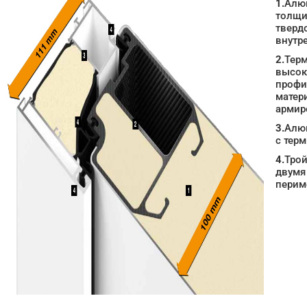
1.
Алю
толщи
тверд
внутр
2.
Терм
высок
профи
матер
армир
3.
Алю
с тер
4.
Трой
двумя
перим