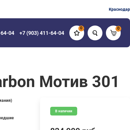
Краснодар
0
0
-64-04
+7 (903) 411-64-04
rbon Мотив 301
мания)
В наличии
шедшие