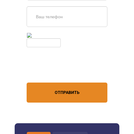
Введите симолы с картинки
Обновить
Нажимая кнопку, вы соглашаетесь с
условиями обработки
персональных данных
ОТПРАВИТЬ