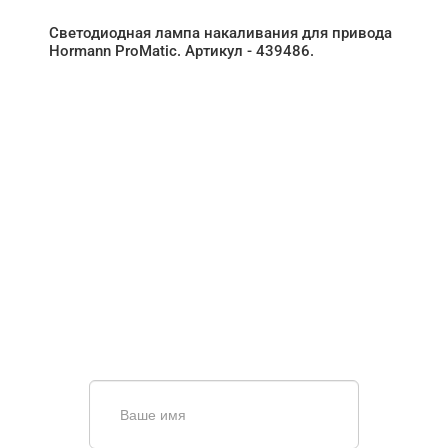
Светодиодная лампа накаливания для привода
Hormann ProMatic. Артикул - 439486.
НУЖНА ПОМОЩЬ В
ПОИСКЕ И ПОДБОРЕ
ВОРОТ?
Задайте вопрос нашему
специалисту по телефону
+7 (861)
944-64-04
или оставьте заявку в форме
обратной связи