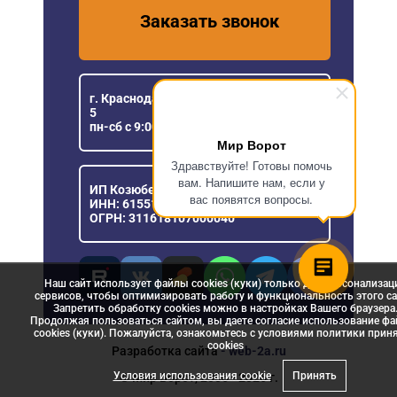
Заказать звонок
г. Краснодар, ул. Уральская, 151/1, офис
5
пн-сб с 9:00 до 18:00
Мир Ворот
Здравствуйте! Готовы помочь
вам. Напишите нам, если у
ИП Козюберда Денис Александрович
вас появятся вопросы.
ИНН: 615516030057
ОГРН: 311618107000040
Наш сайт использует файлы cookies (куки) только для персонализац
сервисов, чтобы оптимизировать работу и функциональность этого са
Запретить обработку cookies можно в настройках Вашего браузера
Продолжая пользоваться сайтом, вы даете согласие использование ф
cookies (куки). Пожалуйста, ознакомьтесь с условиями политики прин
сookies
Разработка сайта
- web-2a.ru
Условия использования cookie
Принять
© Мир Ворот, 2006 - 2026 г.