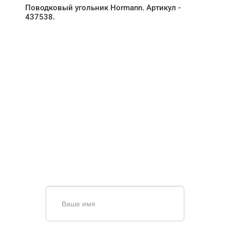
Поводковый угольник Hormann. Артикул -
437538.
НУЖНА ПОМОЩЬ В
ПОИСКЕ И ПОДБОРЕ
ВОРОТ?
Задайте вопрос нашему
специалисту по телефону
+7 (861)
944-64-04
или оставьте заявку в форме
обратной связи