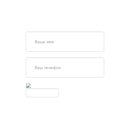
Задайте вопрос нашему
специалисту по телефону
+7 (861)
944-64-04
или оставьте заявку в форме
обратной связи
Введите симолы с картинки
Обновить
Нажимая кнопку, вы соглашаетесь с
условиями обработки
персональных данных