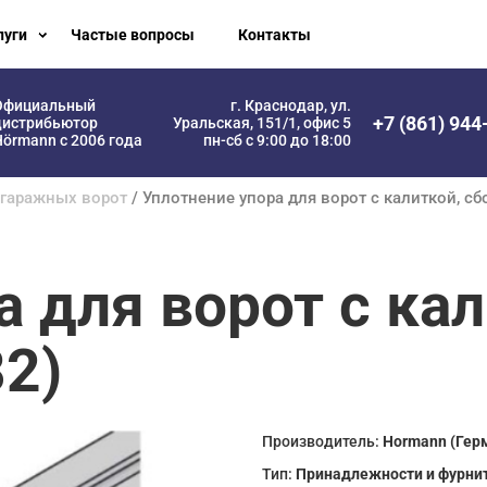
луги
Частые вопросы
Контакты
Официальный
г. Краснодар, ул.
+7 (861) 944
дистрибьютор
Уральская, 151/1, офис 5
örmann с 2006 года
пн-сб с 9:00 до 18:00
 гаражных ворот
/ Уплотнение упора для ворот с калиткой, с
 для ворот с кал
2)
Производитель:
Hormann (Гер
Тип:
Принадлежности и фурни