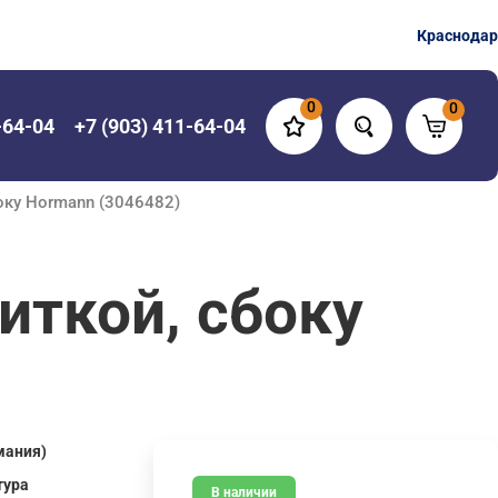
Краснодар
0
0
-64-04
+7 (903) 411-64-04
боку Hormann (3046482)
иткой, сбоку
мания)
тура
В наличии