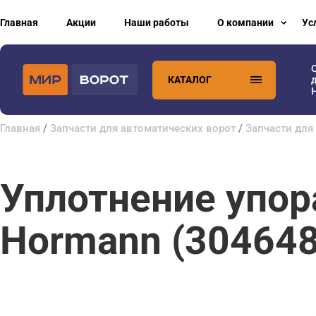
Главная
Акции
Наши работы
О компании
Ус
КАТАЛОГ
H
Главная
/
Запчасти для автоматических ворот
/
Запчасти для
Уплотнение упора
Hormann (304648