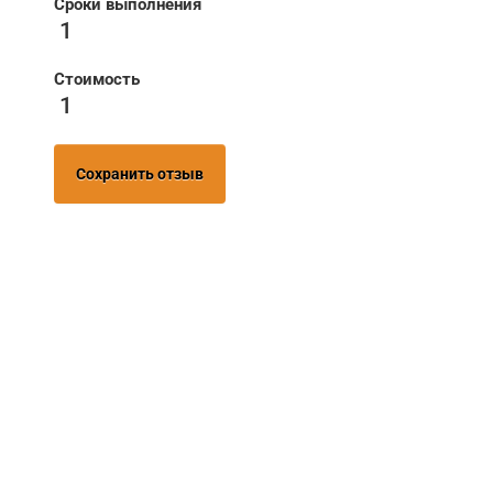
Сроки выполнения
1
Стоимость
1
Сохранить отзыв
НУЖНА ПОМОЩЬ В
ПОИСКЕ И ПОДБОРЕ
ВОРОТ?
Задайте вопрос нашему
специалисту по телефону
+7 (861)
944-64-04