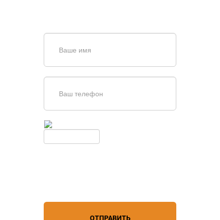
или оставьте заявку в форме
обратной связи
Введите симолы с картинки
Обновить
Нажимая кнопку, вы соглашаетесь с
условиями обработки
персональных данных
ОТПРАВИТЬ