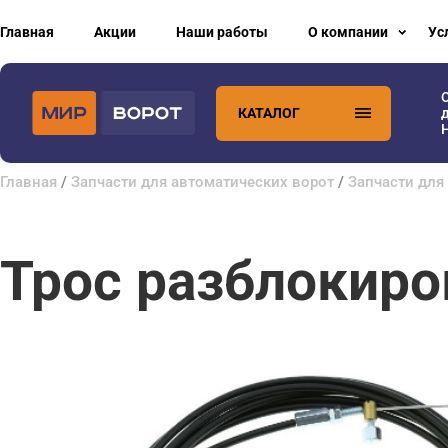
Главная
Акции
Наши работы
О компании
Ус
КАТАЛОГ
H
Главная
/
Запчасти для автоматических ворот
/
Запчасти для
Трос разблокиро