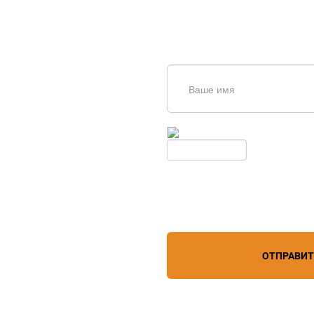
щь в
дборе
Введите симолы с картинки
Обновить
Нажимая кнопку, вы соглашает
лефону
+7 (861) 944-64-04
персональных данных
зи
ОТПРАВИ