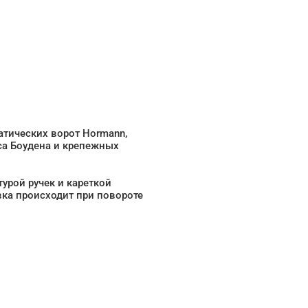
атических ворот Hormann,
оса Боудена и крепежных
урой ручек и кареткой
ка происходит при повороте