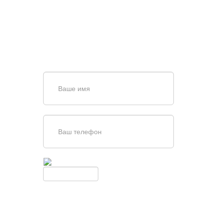
ВОРОТ?
Задайте вопрос нашему
специалисту по телефону
+7 (861)
944-64-04
или оставьте заявку в форме
обратной связи
Введите симолы с картинки
Обновить
Нажимая кнопку, вы соглашаетесь с
условиями обработки