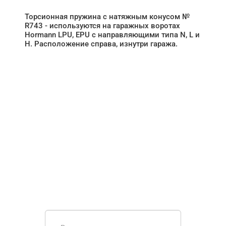
Торсионная пружина с натяжным конусом №
R743 - используются на гаражных воротах
Hormann LPU, EPU с направляющими типа N, L и
H. Расположение справа, изнутри гаража.
НУЖНА ПОМОЩЬ В
ПОИСКЕ И ПОДБОРЕ
ВОРОТ?
Задайте вопрос нашему
специалисту по телефону
+7 (861)
944-64-04
или оставьте заявку в форме
обратной связи