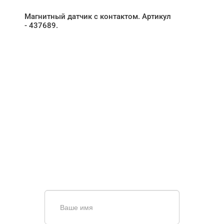
Магнитный датчик с контактом. Артикул
- 437689.
НУЖНА ПОМОЩЬ В
ПОИСКЕ И ПОДБОРЕ
ВОРОТ?
Задайте вопрос нашему
специалисту по телефону
+7 (861)
944-64-04
или оставьте заявку в форме
обратной связи