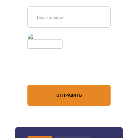
Введите симолы с картинки
Обновить
Нажимая кнопку, вы соглашаетесь с
условиями обработки
персональных данных
ОТПРАВИТЬ