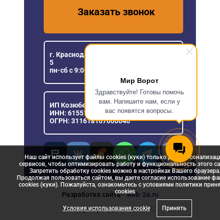
Заказать звонок
г. Краснодар, ул. Уральская, 151/1, офис
5
пн-сб с 9:00 до 18:00
Мир Ворот
Здравствуйте! Готовы помочь
вам. Напишите нам, если у
ИП Козюберда Денис Александрович
вас появятся вопросы.
ИНН: 615516030057
ОГРН: 311618107000040
Наш сайт использует файлы cookies (куки) только для персонализац
сервисов, чтобы оптимизировать работу и функциональность этого са
Запретить обработку cookies можно в настройках Вашего браузера
Продолжая пользоваться сайтом, вы даете согласие использование ф
cookies (куки). Пожалуйста, ознакомьтесь с условиями политики прин
сookies
Разработка сайта
- web-2a.ru
Условия использования cookie
Принять
© Мир Ворот, 2006 - 2026 г.