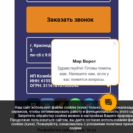
Заказать звонок
г. Краснодар, ул. Уральская, 151/1, офис
5
пн-сб с 9:00 до 18:00
Мир Ворот
Здравствуйте! Готовы помочь
вам. Напишите нам, если у
ИП Козюберда Денис Александрович
вас появятся вопросы.
ИНН: 615516030057
ОГРН: 311618107000040
Наш сайт использует файлы cookies (куки) только для персонализац
сервисов, чтобы оптимизировать работу и функциональность этого са
Запретить обработку cookies можно в настройках Вашего браузера
Продолжая пользоваться сайтом, вы даете согласие использование ф
cookies (куки). Пожалуйста, ознакомьтесь с условиями политики прин
сookies
Разработка сайта
- web-2a.ru