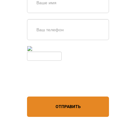
Введите симолы с картинки
Обновить
Нажимая кнопку, вы соглашаетесь с
условиями обработки
персональных данных
ОТПРАВИТЬ