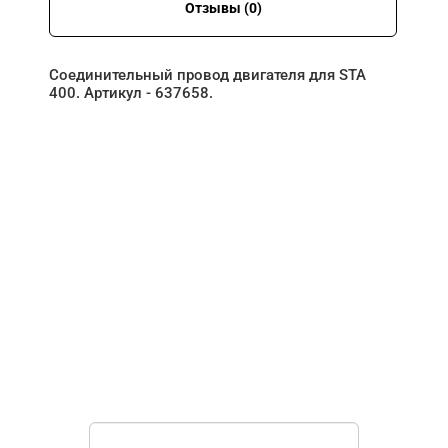
Отзывы (0)
Соединительный провод двигателя для STA
400. Артикул - 637658.
НУЖНА ПОМОЩЬ В
ПОИСКЕ И ПОДБОРЕ
ВОРОТ?
Задайте вопрос нашему
специалисту по телефону
+7 (861)
944-64-04
или оставьте заявку в форме
обратной связи