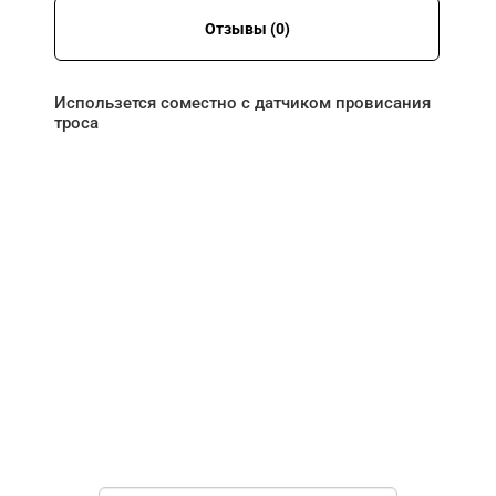
Отзывы (0)
Использется соместно с датчиком провисания
троса
НУЖНА ПОМОЩЬ В
ПОИСКЕ И ПОДБОРЕ
ВОРОТ?
Задайте вопрос нашему
специалисту по телефону
+7 (861)
944-64-04
или оставьте заявку в форме
обратной связи